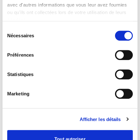
avec d'autres informations que vous leur avez fournies
ou qu'ils ont collectées lors de votre utilisation de leurs
services.
Sélection
Nécessaires
du
consentement
Adhérez au SEDIMA pour
Préférences
poursuivre votre lecture
Statistiques
Devenez adhérent
Marketing
Vous êtes déjà adhérent ?
Afficher les détails
Se connecter
Tout autoriser