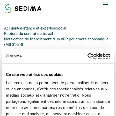
Nous connaître
Accueil
Assistance et expertise
Social
Rupture du contrat de travail
Notification de licenciement d'un VRP pour motif économique
Actualités
(MS 31-2-8)
Assistance et expertise
13/05/2026
Formations
Notification de
Ce site web utilise des cookies.
licenciement d'un VRP
Offres d'emploi
Les cookies nous permettent de personnaliser le contenu
et les annonces, d'offrir des fonctionnalités relatives aux
pour motif économique
médias sociaux et d'analyser notre trafic. Nous
Annuaire
(MS 31-2-8)
partageons également des informations sur l'utilisation de
notre site avec nos partenaires de médias sociaux, de
Contacter
publicité et d'analyse, qui peuvent combiner celles-ci