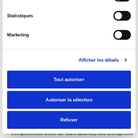
et rôle du SEDIMA
Statistiques
Marketing
Afficher les détails
Tout autoriser
« Les distributeurs accompagnent les agriculteurs dès
Autoriser la sélection
les premiers semis. Ils se tiennent à leur service jusqu'à
ce que les derniers aient terminer leur récolte »
Refuser
Expertes dans leurs domaines grâce à un niveau de
compétences élevé de leurs salariés, ces entreprises