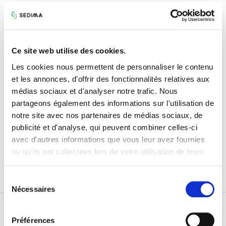
Les entreprises de la distribution proposent
une large
gamme de matériels et d’outils
: tracteurs, matériels et
outils de récolte, matériels et outils
d’accompagnements (travail du sol, fertilisation,
Ce site web utilise des cookies.
protection des cultures), chargeurs télescopiques,
Les cookies nous permettent de personnaliser le contenu
robots agricoles, neufs ou d’occasions. Elles
et les annonces, d'offrir des fonctionnalités relatives aux
commercialisent également les pièces détachées.
médias sociaux et d'analyser notre trafic. Nous
Elles assurent non seulement la commercialisation,
le
partageons également des informations sur l'utilisation de
conseil mais aussi la mise en route et l’entretien des
notre site avec nos partenaires de médias sociaux, de
matériels.
publicité et d'analyse, qui peuvent combiner celles-ci
avec d'autres informations que vous leur avez fournies
Pour remplir leur mission de service,
elles disposent de
ou qu'ils ont collectées lors de votre utilisation de leurs
techniciens spécialisés
capables d’intervenir
services.
rapidement en période de pics d'activité.
Sélection
Nécessaires
du
consentement
Valeur ajoutée de la distribution
Préférences