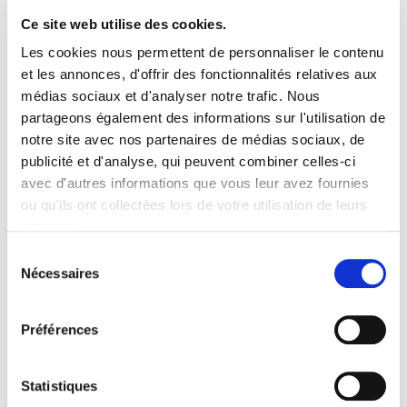
MODELE 1 TER - FICHE DE POSTE
Ce site web utilise des cookies.
Les cookies nous permettent de personnaliser le contenu
Lire
et les annonces, d'offrir des fonctionnalités relatives aux
médias sociaux et d'analyser notre trafic. Nous
partageons également des informations sur l'utilisation de
notre site avec nos partenaires de médias sociaux, de
publicité et d'analyse, qui peuvent combiner celles-ci
02/07/2026
Réservé aux adhérents
avec d'autres informations que vous leur avez fournies
Avant la rédaction de l'offre d'emploi
ou qu'ils ont collectées lors de votre utilisation de leurs
services.
Lire
Sélection
Nécessaires
du
consentement
Préférences
02/07/2026
Réservé aux adhérents
Autres congés familiaux (DS 51-2)
Statistiques