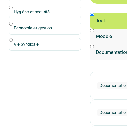
Hygiène et sécurité
Type
Types de
Tout
document
Economie et gestion
Modèle
Vie Syndicale
Documentatio
Documentatio
Documentatio