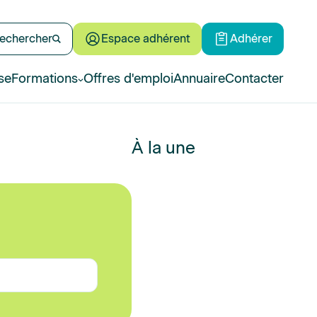
echercher
Espace adhérent
Adhérer
se
Formations
Offres d'emploi
Annuaire
Contacter
À la une