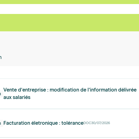
n
Vente d’entreprise : modification de l’information délivrée
n
aux salariés
Facturation életronique : tolérance
n
DOC
30/07/2026