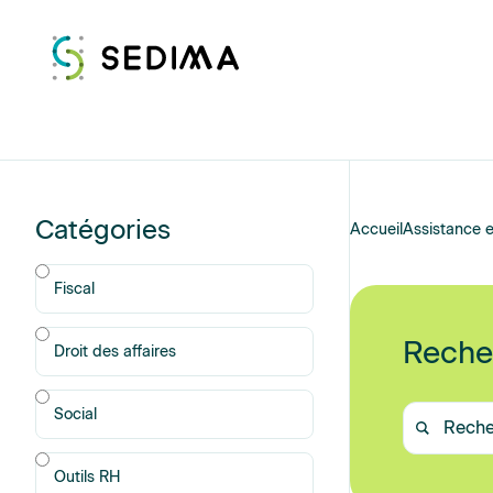
Catégories
Catégorie
Accueil
Assistance e
Fiscal
Reche
Droit des affaires
Recherche
Social
un
document
Outils RH