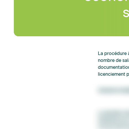
s
La procédure 
nombre de salar
documentation 
licenciement p
Annule et rem
La dernière mi
individuel pou
d’ordre des li