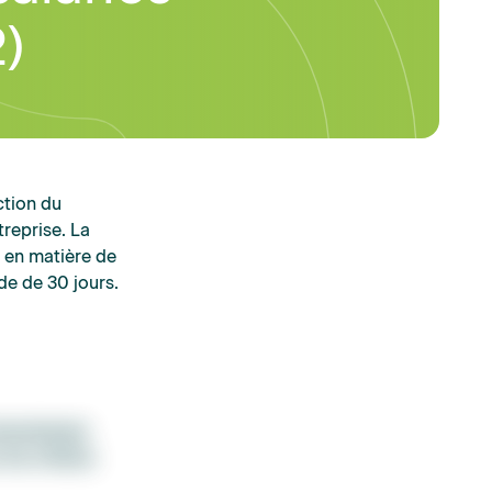
2)
ction du
treprise. La
 en matière de
de de 30 jours.
icenciement
les critères