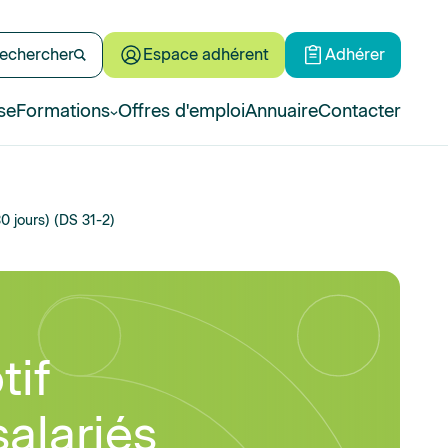
echercher
Espace adhérent
Adhérer
se
Formations
Offres d'emploi
Annuaire
Contacter
0 jours) (DS 31-2)
tif
alariés