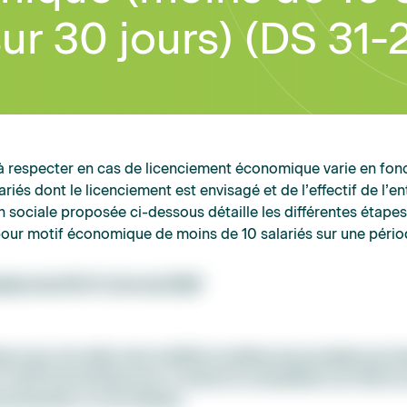
ur 30 jours) (DS 31-
à respecter en cas de licenciement économique varie en fon
iés dont le licenciement est envisagé et de l’effectif de l’en
sociale proposée ci-dessous détaille les différentes étapes
our motif économique de moins de 10 salariés sur une pério
place les DS 31-2 de mai 2026
se à jour de cette note rectifie le schéma de procédure du l
r motif économique pour y inclure la consultation du CSE sur 
cenciements, le cas échéant.