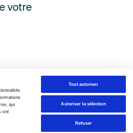
e votre
Tout autoriser
ionnalités
formations
aire
Presse
Contacter
Adhérer
Autoriser la sélection
yse, qui
s ont
Refuser