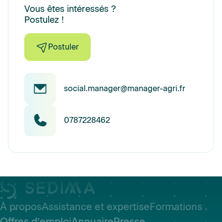
Vous êtes intéressés ?
Postulez !
Postuler
social.manager@manager-agri.fr
0787228462
À propos
Assistance et expertise
Formations
Offres d’emploi
Annuaire
Presse