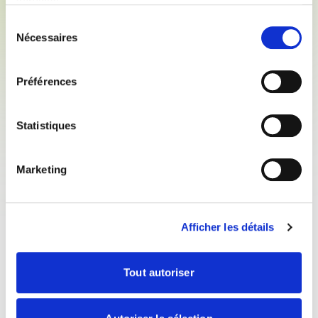
services.
systèmes embarqués, etc...).
Sélection
Nécessaires
du
consentement
Qualités requises
Préférences
Des connaissances techniques en hydraulique,
électricité, électronique sont un plus.
Statistiques
Autonomie, sens de l’organisation, rigueur
Aisance relationnelle : contact client,
Marketing
adaptation, écoute. Permis B requis (itinérance
régulière).
Afficher les détails
Niveau de formation
Tout autoriser
Vous êtes titulaire d’un Bac / BTS / BTSA en
mécanique, machinisme agricole, entretien des