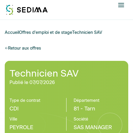
Nous connaître
Accueil
Offres d'emploi et de stage
Technicien SAV
Actualités
Retour aux offres
Assistance et expertise
Technicien SAV
Formations
Publié le 07/07/2026
Offres d'emploi
Type de contrat
Département
CDI
81 - Tarn
Annuaire
Ville
Société
Contacter
PEYROLE
SAS MANAGER