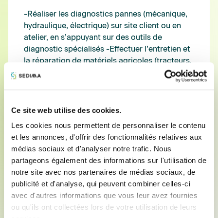
-Réaliser les diagnostics pannes (mécanique,
hydraulique, électrique) sur site client ou en
atelier, en s’appuyant sur des outils de
diagnostic spécialisés -Effectuer l’entretien et
la réparation de matériels agricoles (tracteurs,
machines, équipements) en itinérance ou en
atelier. -Préparer, régler et mettre en service
des machines neuves ou d’occasion, dans le
respect des normes constructeur. -Contribuer
Ce site web utilise des cookies.
à un reporting précis : mise à jour des ordres
Les cookies nous permettent de personnaliser le contenu
de réparation, signature des ordres de
et les annonces, d'offrir des fonctionnalités relatives aux
réparation par les clients, prise des photos
médias sociaux et d'analyser notre trafic. Nous
pour les demandes de garanties, -Travailler
partageons également des informations sur l'utilisation de
dans un cadre réglementaire : suivi des fluides,
notre site avec nos partenaires de médias sociaux, de
conformité des interventions, traçabilité des
publicité et d'analyse, qui peuvent combiner celles-ci
opérations -Participer aux formations
avec d'autres informations que vous leur avez fournies
constructeurs régulières afin de maintenir vos
ou qu'ils ont collectées lors de votre utilisation de leurs
compétences à jour (hydraulique, électronique,