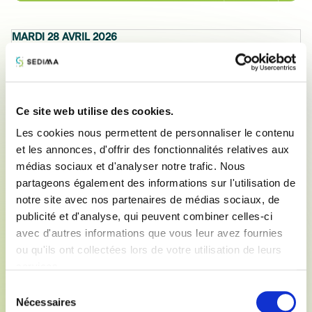
MARDI 28 AVRIL 2026
DE 09H30 à 14H00
MAISON DE LA MECANIQUE
39-41 rue Louis Blanc 92 400 Courbevoie
Inscrivez-vous !
Ce site web utilise des cookies.
Les cookies nous permettent de personnaliser le contenu
Nous vous proposons de détailler, sans filtre, les résultats de
et les annonces, d'offrir des fonctionnalités relatives aux
l'enquète ADquation SEDIMA 2026 :
médias sociaux et d'analyser notre trafic. Nous
Attentes des agriculteurs vis-à-vis des concessionnaires.
partageons également des informations sur l'utilisation de
Cette enquête réalisée en janvier 2026 auprès de 1406
notre site avec nos partenaires de médias sociaux, de
agriculteurs a été analysée pour une présentation courte lors
publicité et d'analyse, qui peuvent combiner celles-ci
des SEDIMA'S DAYS le 10 avril 2026. Elle révèle que les
avec d'autres informations que vous leur avez fournies
agriculteurs réclament toujours une grande proximité, des
ou qu'ils ont collectées lors de votre utilisation de leurs
connaissances techniques et un savoir-être de la
services.
distribution. Elle révèle bien davantage encore et nous vous
proposons de profiter d'une restitution entre concessionnaires
Sélection
pour en tirer les enseignements majeurs.
Nécessaires
du