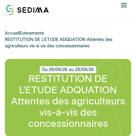
Nous connaître
Accueil
Evènements
RESTITUTION DE L'ETUDE ADQUATION Attentes des
agriculteurs vis-à-vis des concessionnaires
Actualités
Assistance et expertise
Du 28/04/26 au 28/04/26
RESTITUTION DE
Formations
L'ETUDE ADQUATION
Offres d'emploi
Attentes des agriculteurs
vis-à-vis des
Annuaire
concessionnaires
Contacter