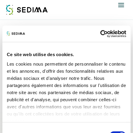
Nous connaître
Accueil
Espace presse
Communiqués de presse
Actualités
Communiqués de presse
Ce site web utilise des cookies.
Assistance et expertise
Les cookies nous permettent de personnaliser le contenu
et les annonces, d'offrir des fonctionnalités relatives aux
médias sociaux et d'analyser notre trafic. Nous
Formations
partageons également des informations sur l'utilisation de
notre site avec nos partenaires de médias sociaux, de
Offres d'emploi
publicité et d'analyse, qui peuvent combiner celles-ci
avec d'autres informations que vous leur avez fournies
Annuaire
ou qu'ils ont collectées lors de votre utilisation de leurs
services.
Contacter
Sélection