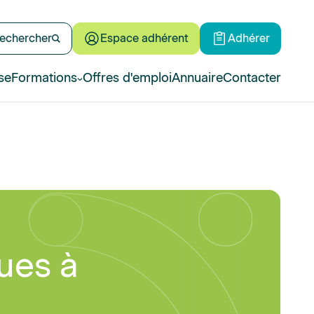
echercher
Espace adhérent
Adhérer
se
Formations
Offres d'emploi
Annuaire
Contacter
ues à