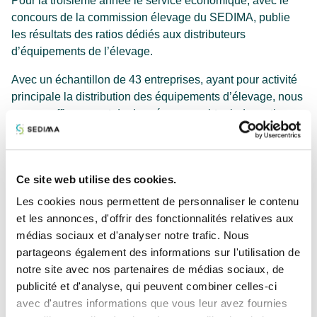
Pour la troisième année le service économique, avec le
concours de la commission élevage du SEDIMA, publie
les résultats des ratios dédiés aux distributeurs
d’équipements de l’élevage.
Avec un échantillon de 43 entreprises, ayant pour activité
principale la distribution des équipements d’élevage, nous
avons suffisamment de données pour obtenir des ratios
significatifs.
Ces ratios sont le résultat de données compilées pour
2024/2025, issus des liasses fiscales des entreprises
Ce site web utilise des cookies.
ayant clôturé leurs comptes entre juillet 2024 et juin 2025.
Les cookies nous permettent de personnaliser le contenu
et les annonces, d'offrir des fonctionnalités relatives aux
Pour chacun des ratios (chiffre d’affaires, taux de marge
médias sociaux et d'analyser notre trafic. Nous
brute, FR/BFR…) vous retrouverez la médiane de la
partageons également des informations sur l'utilisation de
profession, le quartile inférieur et le quartile supérieur.
notre site avec nos partenaires de médias sociaux, de
Note : Ces résultats globalisés peuvent être mis en
publicité et d'analyse, qui peuvent combiner celles-ci
parallèle avec vos propres résultats en utilisant la
avec d'autres informations que vous leur avez fournies