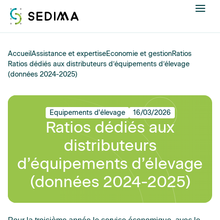
Nous connaître
Accueil
Assistance et expertise
Economie et gestion
Ratios
Ratios dédiés aux distributeurs d’équipements d’élevage
(données 2024-2025)
Actualités
Assistance et expertise
Equipements d'élevage
16/03/2026
Ratios dédiés aux
Formations
distributeurs
Offres d'emploi
d’équipements d’élevage
(données 2024-2025)
Annuaire
Contacter